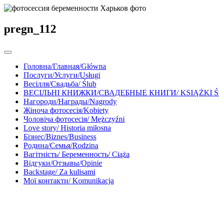
pregn_112
Головна/Главная/Główna
Послуги/Услуги/Usługi
Весілля/Свадьба/ Ślub
ВЕСІЛЬНІ КНИЖКИ/СВАДЕБНЫЕ КНИГИ/ KSIĄŻKI 
Нагороди/Награды/Nagrody
Жіноча фотосесія/Kobiety
Чоловіча фотосесія/ Mężczyźni
Love story/ Historia miłosna
Бізнес/Biznes/Business
Родина/Семья/Rodzina
Вагітність/ Беременность/ Ciąża
Відгуки/Отзывы/Opinie
Backstage/ Za kulisami
Мої контакти/ Komunikacja