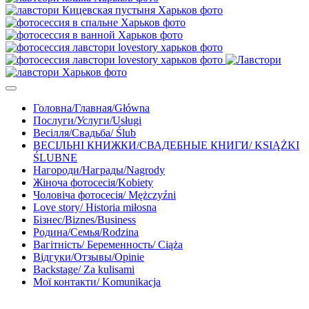
Головна/Главная/Główna
Послуги/Услуги/Usługi
Весілля/Свадьба/ Ślub
ВЕСІЛЬНІ КНИЖКИ/СВАДЕБНЫЕ КНИГИ/ KSIĄŻKI
ŚLUBNE
Нагороди/Награды/Nagrody
Жіноча фотосесія/Kobiety
Чоловіча фотосесія/ Mężczyźni
Love story/ Historia miłosna
Бізнес/Biznes/Business
Родина/Семья/Rodzina
Вагітність/ Беременность/ Ciąża
Відгуки/Отзывы/Opinie
Backstage/ Za kulisami
Мої контакти/ Komunikacja