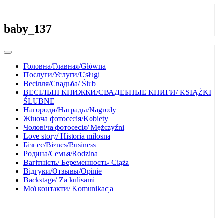
baby_137
Головна/Главная/Główna
Послуги/Услуги/Usługi
Весілля/Свадьба/ Ślub
ВЕСІЛЬНІ КНИЖКИ/СВАДЕБНЫЕ КНИГИ/ KSIĄŻKI
ŚLUBNE
Нагороди/Награды/Nagrody
Жіноча фотосесія/Kobiety
Чоловіча фотосесія/ Mężczyźni
Love story/ Historia miłosna
Бізнес/Biznes/Business
Родина/Семья/Rodzina
Вагітність/ Беременность/ Ciąża
Відгуки/Отзывы/Opinie
Backstage/ Za kulisami
Мої контакти/ Komunikacja