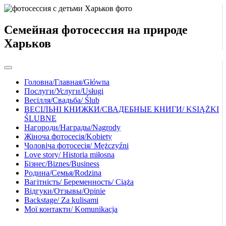
Семейная фотосессия на природе
Харьков
Головна/Главная/Główna
Послуги/Услуги/Usługi
Весілля/Свадьба/ Ślub
ВЕСІЛЬНІ КНИЖКИ/СВАДЕБНЫЕ КНИГИ/ KSIĄŻKI
ŚLUBNE
Нагороди/Награды/Nagrody
Жіноча фотосесія/Kobiety
Чоловіча фотосесія/ Mężczyźni
Love story/ Historia miłosna
Бізнес/Biznes/Business
Родина/Семья/Rodzina
Вагітність/ Беременность/ Ciąża
Відгуки/Отзывы/Opinie
Backstage/ Za kulisami
Мої контакти/ Komunikacja