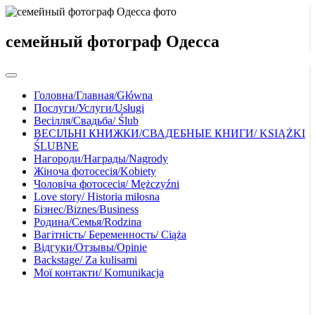
семейный фотограф Одесса
Головна/Главная/Główna
Послуги/Услуги/Usługi
Весілля/Свадьба/ Ślub
ВЕСІЛЬНІ КНИЖКИ/СВАДЕБНЫЕ КНИГИ/ KSIĄŻKI
ŚLUBNE
Нагороди/Награды/Nagrody
Жіноча фотосесія/Kobiety
Чоловіча фотосесія/ Mężczyźni
Love story/ Historia miłosna
Бізнес/Biznes/Business
Родина/Семья/Rodzina
Вагітність/ Беременность/ Ciąża
Відгуки/Отзывы/Opinie
Backstage/ Za kulisami
Мої контакти/ Komunikacja