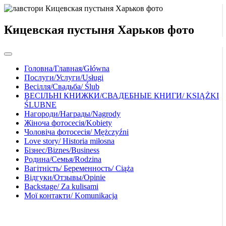
Кицевская пустыня Харьков фото
Головна/Главная/Główna
Послуги/Услуги/Usługi
Весілля/Свадьба/ Ślub
ВЕСІЛЬНІ КНИЖКИ/СВАДЕБНЫЕ КНИГИ/ KSIĄŻKI
ŚLUBNE
Нагороди/Награды/Nagrody
Жіноча фотосесія/Kobiety
Чоловіча фотосесія/ Mężczyźni
Love story/ Historia miłosna
Бізнес/Biznes/Business
Родина/Семья/Rodzina
Вагітність/ Беременность/ Ciąża
Відгуки/Отзывы/Opinie
Backstage/ Za kulisami
Мої контакти/ Komunikacja