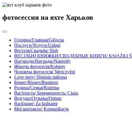
фотосессия на яхте Харьков
Головна/Главная/Główna
Послуги/Услуги/Usługi
Весілля/Свадьба/ Ślub
ВЕСІЛЬНІ КНИЖКИ/СВАДЕБНЫЕ КНИГИ/ KSIĄŻKI 
Нагороди/Награды/Nagrody
Жіноча фотосесія/Kobiety
Чоловіча фотосесія/ Mężczyźni
Love story/ Historia miłosna
Бізнес/Biznes/Business
Родина/Семья/Rodzina
Вагітність/ Беременность/ Ciąża
Відгуки/Отзывы/Opinie
Backstage/ Za kulisami
Мої контакти/ Komunikacja