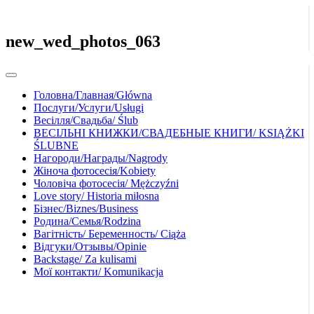
new_wed_photos_063
Головна/Главная/Główna
Послуги/Услуги/Usługi
Весілля/Свадьба/ Ślub
ВЕСІЛЬНІ КНИЖКИ/СВАДЕБНЫЕ КНИГИ/ KSIĄŻKI
ŚLUBNE
Нагороди/Награды/Nagrody
Жіноча фотосесія/Kobiety
Чоловіча фотосесія/ Mężczyźni
Love story/ Historia miłosna
Бізнес/Biznes/Business
Родина/Семья/Rodzina
Вагітність/ Беременность/ Ciąża
Відгуки/Отзывы/Opinie
Backstage/ Za kulisami
Мої контакти/ Komunikacja