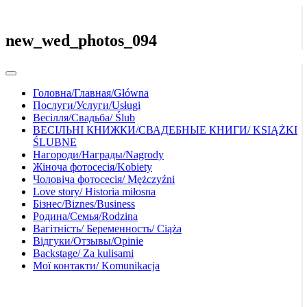
new_wed_photos_094
Головна/Главная/Główna
Послуги/Услуги/Usługi
Весілля/Свадьба/ Ślub
ВЕСІЛЬНІ КНИЖКИ/СВАДЕБНЫЕ КНИГИ/ KSIĄŻKI
ŚLUBNE
Нагороди/Награды/Nagrody
Жіноча фотосесія/Kobiety
Чоловіча фотосесія/ Mężczyźni
Love story/ Historia miłosna
Бізнес/Biznes/Business
Родина/Семья/Rodzina
Вагітність/ Беременность/ Ciąża
Відгуки/Отзывы/Opinie
Backstage/ Za kulisami
Мої контакти/ Komunikacja