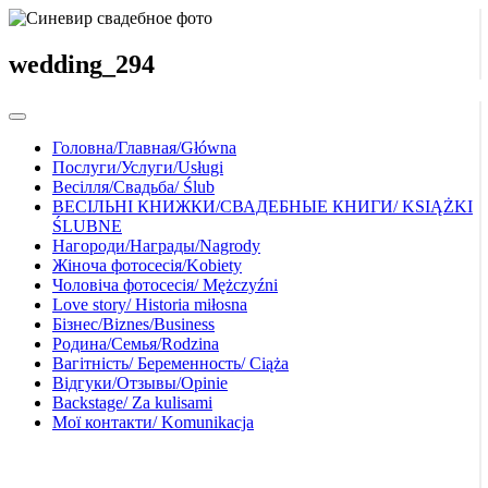
wedding_294
Головна/Главная/Główna
Послуги/Услуги/Usługi
Весілля/Свадьба/ Ślub
ВЕСІЛЬНІ КНИЖКИ/СВАДЕБНЫЕ КНИГИ/ KSIĄŻKI
ŚLUBNE
Нагороди/Награды/Nagrody
Жіноча фотосесія/Kobiety
Чоловіча фотосесія/ Mężczyźni
Love story/ Historia miłosna
Бізнес/Biznes/Business
Родина/Семья/Rodzina
Вагітність/ Беременность/ Ciąża
Відгуки/Отзывы/Opinie
Backstage/ Za kulisami
Мої контакти/ Komunikacja