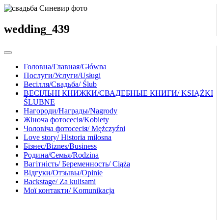
wedding_439
Головна/Главная/Główna
Послуги/Услуги/Usługi
Весілля/Свадьба/ Ślub
ВЕСІЛЬНІ КНИЖКИ/СВАДЕБНЫЕ КНИГИ/ KSIĄŻKI
ŚLUBNE
Нагороди/Награды/Nagrody
Жіноча фотосесія/Kobiety
Чоловіча фотосесія/ Mężczyźni
Love story/ Historia miłosna
Бізнес/Biznes/Business
Родина/Семья/Rodzina
Вагітність/ Беременность/ Ciąża
Відгуки/Отзывы/Opinie
Backstage/ Za kulisami
Мої контакти/ Komunikacja