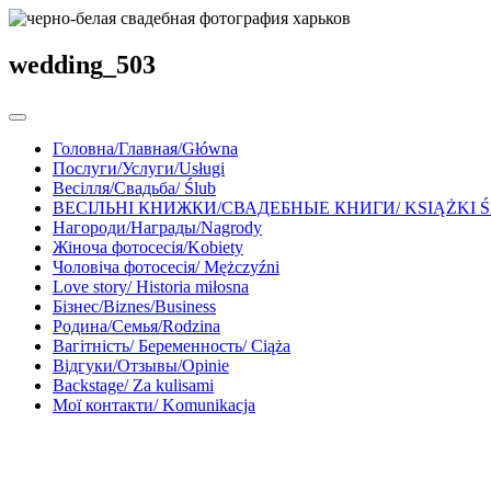
wedding_503
Головна/Главная/Główna
Послуги/Услуги/Usługi
Весілля/Свадьба/ Ślub
ВЕСІЛЬНІ КНИЖКИ/СВАДЕБНЫЕ КНИГИ/ KSIĄŻKI 
Нагороди/Награды/Nagrody
Жіноча фотосесія/Kobiety
Чоловіча фотосесія/ Mężczyźni
Love story/ Historia miłosna
Бізнес/Biznes/Business
Родина/Семья/Rodzina
Вагітність/ Беременность/ Ciąża
Відгуки/Отзывы/Opinie
Backstage/ Za kulisami
Мої контакти/ Komunikacja