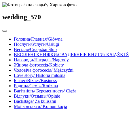
wedding_570
Головна/Главная/Główna
Послуги/Услуги/Usługi
Весілля/Свадьба/ Ślub
ВЕСІЛЬНІ КНИЖКИ/СВАДЕБНЫЕ КНИГИ/ KSIĄŻKI 
Нагороди/Награды/Nagrody
Жіноча фотосесія/Kobiety
Чоловіча фотосесія/ Mężczyźni
Love story/ Historia miłosna
Бізнес/Biznes/Business
Родина/Семья/Rodzina
Вагітність/ Беременность/ Ciąża
Відгуки/Отзывы/Opinie
Backstage/ Za kulisami
Мої контакти/ Komunikacja