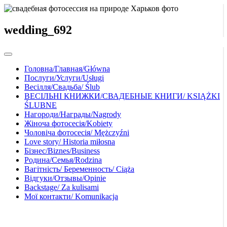
wedding_692
Головна/Главная/Główna
Послуги/Услуги/Usługi
Весілля/Свадьба/ Ślub
ВЕСІЛЬНІ КНИЖКИ/СВАДЕБНЫЕ КНИГИ/ KSIĄŻKI
ŚLUBNE
Нагороди/Награды/Nagrody
Жіноча фотосесія/Kobiety
Чоловіча фотосесія/ Mężczyźni
Love story/ Historia miłosna
Бізнес/Biznes/Business
Родина/Семья/Rodzina
Вагітність/ Беременность/ Ciąża
Відгуки/Отзывы/Opinie
Backstage/ Za kulisami
Мої контакти/ Komunikacja