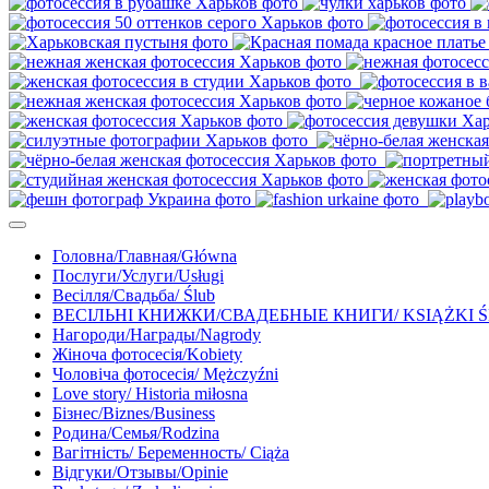
Головна/Главная/Główna
Послуги/Услуги/Usługi
Весілля/Свадьба/ Ślub
ВЕСІЛЬНІ КНИЖКИ/СВАДЕБНЫЕ КНИГИ/ KSIĄŻKI 
Нагороди/Награды/Nagrody
Жіноча фотосесія/Kobiety
Чоловіча фотосесія/ Mężczyźni
Love story/ Historia miłosna
Бізнес/Biznes/Business
Родина/Семья/Rodzina
Вагітність/ Беременность/ Ciąża
Відгуки/Отзывы/Opinie