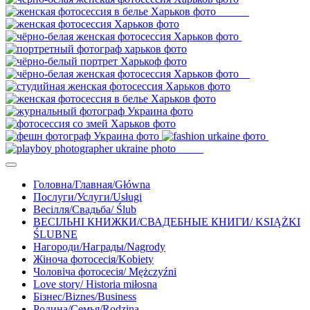
Головна/Главная/Główna
Послуги/Услуги/Usługi
Весілля/Свадьба/ Ślub
ВЕСІЛЬНІ КНИЖКИ/СВАДЕБНЫЕ КНИГИ/ KSIĄŻKI
ŚLUBNE
Нагороди/Награды/Nagrody
Жіноча фотосесія/Kobiety
Чоловіча фотосесія/ Mężczyźni
Love story/ Historia miłosna
Бізнес/Biznes/Business
Родина/Семья/Rodzina